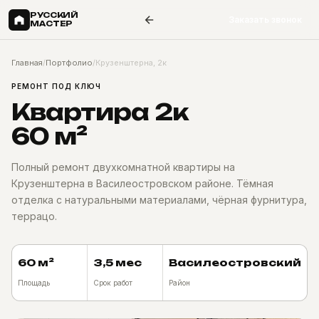
РУССКИЙ
Заказать звонок
МАСТЕР
Главная
/
Портфолио
/
Крузенштерна, 2к
РЕМОНТ ПОД КЛЮЧ
Квартира 2к
60 м²
Полный ремонт двухкомнатной квартиры на
Крузенштерна в Василеостровском районе. Тёмная
отделка с натуральными материалами, чёрная фурнитура,
террацо.
60 м²
3,5 мес
Василеостровский
Площадь
Срок работ
Район