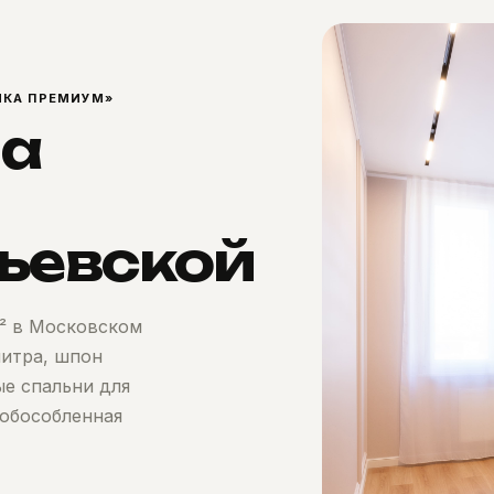
ТИКА ПРЕМИУМ»
на
ьевской
м² в Московском
литра, шпон
е спальни для
 обособленная