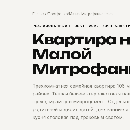
Главная
/
Портфолио
/
Малая Митрофаньевская
РЕАЛИЗОВАННЫЙ ПРОЕКТ · 2025 · ЖК «ГАЛАК
Квартира 
Малой
Митрофан
Трёхкомнатная семейная квартира 106 
районе. Тёплая бежево‑терракотовая па
ореха, мрамор и микроцемент. Отдельны
родителей и двоих детей, две ванные и
кухня‑столовая под трековым светом.